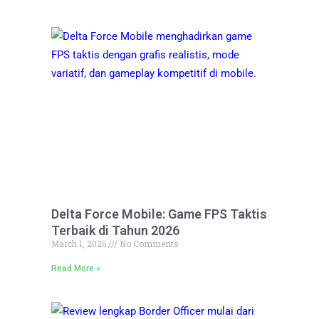
Delta Force Mobile: Game FPS Taktis
Terbaik di Tahun 2026
March 1, 2026
No Comments
Read More »