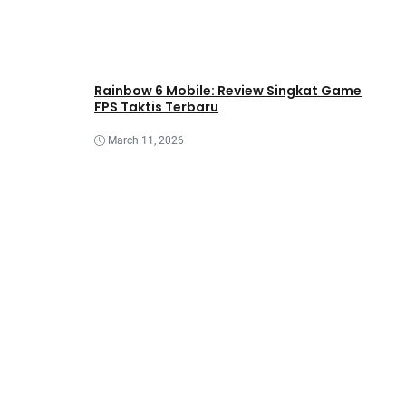
Rainbow 6 Mobile: Review Singkat Game
FPS Taktis Terbaru
March 11, 2026