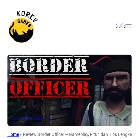
Game Android
Game PC
Home
»
Review Border Officer – Gameplay, Fitur, dan Tips Lengkapn