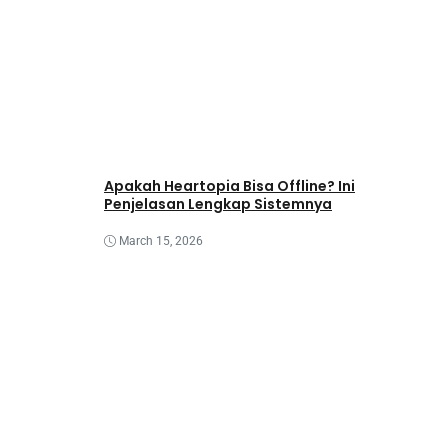
Apakah Heartopia Bisa Offline? Ini
Penjelasan Lengkap Sistemnya
March 15, 2026