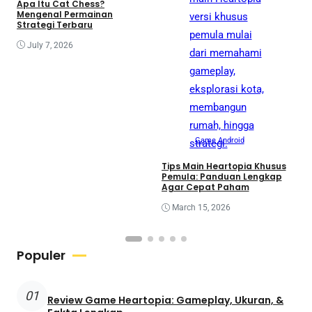
Apa Itu Cat Chess?
Mengenal Permainan
Strategi Terbaru
July 7, 2026
Game Android
Tips Main Heartopia Khusus
A
Pemula: Panduan Lengkap
O
Agar Cepat Paham
L
March 15, 2026
Populer
01
Review Game Heartopia: Gameplay, Ukuran, &