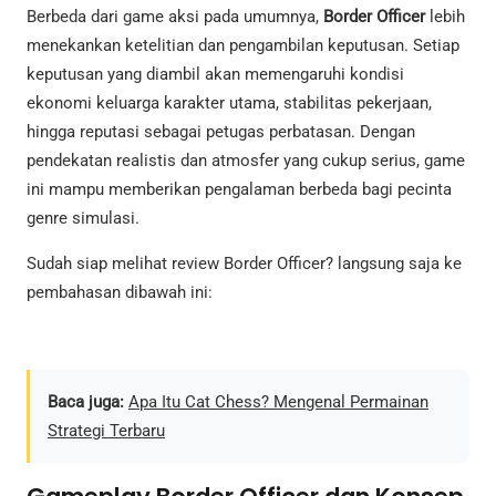
Berbeda dari game aksi pada umumnya,
Border Officer
lebih
menekankan ketelitian dan pengambilan keputusan. Setiap
keputusan yang diambil akan memengaruhi kondisi
ekonomi keluarga karakter utama, stabilitas pekerjaan,
hingga reputasi sebagai petugas perbatasan. Dengan
pendekatan realistis dan atmosfer yang cukup serius, game
ini mampu memberikan pengalaman berbeda bagi pecinta
genre simulasi.
Sudah siap melihat review Border Officer? langsung saja ke
pembahasan dibawah ini:
Baca juga:
Apa Itu Cat Chess? Mengenal Permainan
Strategi Terbaru