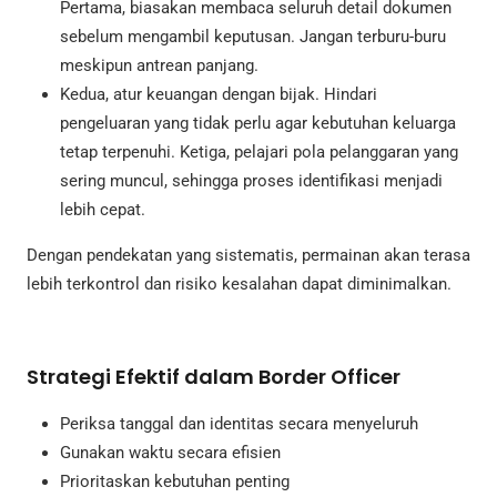
Pertama, biasakan membaca seluruh detail dokumen
sebelum mengambil keputusan. Jangan terburu-buru
meskipun antrean panjang.
Kedua, atur keuangan dengan bijak. Hindari
pengeluaran yang tidak perlu agar kebutuhan keluarga
tetap terpenuhi. Ketiga, pelajari pola pelanggaran yang
sering muncul, sehingga proses identifikasi menjadi
lebih cepat.
Dengan pendekatan yang sistematis, permainan akan terasa
lebih terkontrol dan risiko kesalahan dapat diminimalkan.
Strategi Efektif dalam Border Officer
Periksa tanggal dan identitas secara menyeluruh
Gunakan waktu secara efisien
Prioritaskan kebutuhan penting