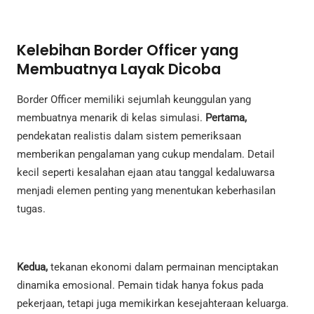
Kelebihan Border Officer yang
Membuatnya Layak Dicoba
Border Officer memiliki sejumlah keunggulan yang
membuatnya menarik di kelas simulasi.
Pertama,
pendekatan realistis dalam sistem pemeriksaan
memberikan pengalaman yang cukup mendalam. Detail
kecil seperti kesalahan ejaan atau tanggal kedaluwarsa
menjadi elemen penting yang menentukan keberhasilan
tugas.
Kedua,
tekanan ekonomi dalam permainan menciptakan
dinamika emosional. Pemain tidak hanya fokus pada
pekerjaan, tetapi juga memikirkan kesejahteraan keluarga.