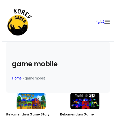
game mobile
Home
»
game mobile
Game Android
Game Android
Uncategorized
Uncategorized
Rekomendasi Game Story
Rekomendasi Game