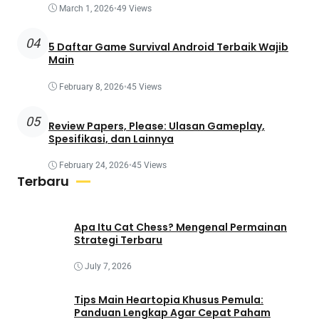
March 1, 2026
•
49 Views
04
5 Daftar Game Survival Android Terbaik Wajib
Main
February 8, 2026
•
45 Views
05
Review Papers, Please: Ulasan Gameplay,
Spesifikasi, dan Lainnya
February 24, 2026
•
45 Views
Terbaru
Apa Itu Cat Chess? Mengenal Permainan
Strategi Terbaru
July 7, 2026
Tips Main Heartopia Khusus Pemula:
Panduan Lengkap Agar Cepat Paham