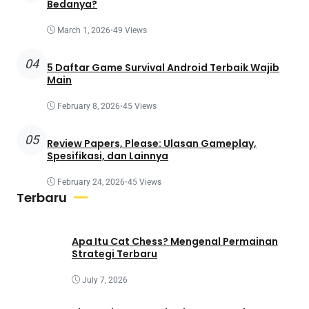
Bedanya?
March 1, 2026
•
49 Views
04
5 Daftar Game Survival Android Terbaik Wajib
Main
February 8, 2026
•
45 Views
05
Review Papers, Please: Ulasan Gameplay,
Spesifikasi, dan Lainnya
February 24, 2026
•
45 Views
Terbaru
Apa Itu Cat Chess? Mengenal Permainan
Strategi Terbaru
July 7, 2026