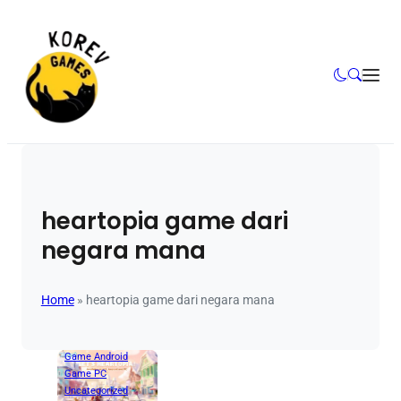
heartopia game dari
negara mana
Home
»
heartopia game dari negara mana
Game Android
Game PC
Uncategorized